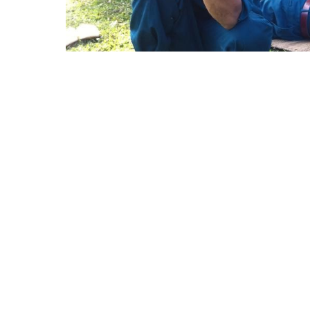
Với phương châm hành động “Tuổi trẻ chung tay 
niên thôn Hoạch Thôn đã triển khai kế hoạch, phổ 
bằng nhiều hình thức như: tuyên truyền qua các buổ
với các ban ngành đoàn thể, tổ chức truyền qua 
đoàn viên thanh niên và nhân dân được nâng lên 
quá trình tổ chức thực hiện đã xuất hiện nhiều m