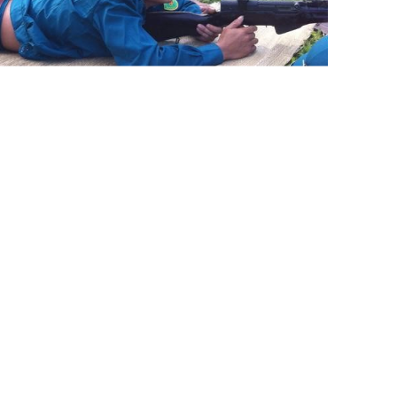
xây dựng nông thôn mới”, Ban chấp hành Đoàn thanh
biến các chỉ tiêu, tiêu chí đến đoàn viên thanh niên
i sinh hoạt Đoàn, tuyên truyền trên loa hoặc phối hợp
các buổi họp thôn… Qua đó, nhận thức và ý thức của
để tích cực tham gia xây dựng nông thôn mới. Trong
ô hình hay, cách làm sáng tạo thu hút đông đảo đoàn