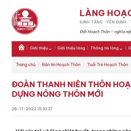
LÀNG HOẠ
ĐỊNH TĂNG · YÊN ĐỊNH 
Đất Hoạch Thôn — nghĩa nặn
Giới thiệu
Giới thiệu làng
Thông tin làng
G
Trang chủ
Bản tin Hoạch Thôn
Tuổi Trẻ Hoạch Thôn
ĐOÀN THANH NIÊN THÔN HOẠ
DỰNG NÔNG THÔN MỚI
28-11-2022 15:33:37