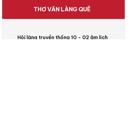
THƠ VĂN LÀNG QUÊ
Hội làng truyền thống 10 - 02 âm lịch
Họp mặt Hội đồng hương làng Hoạch
Thôn khu vực phía Nam tình đồng hương
Khởi công Tôn tạo Giếng Làng Hoạch
thôn - 2019
Hội quân Hè truyền thống 2019