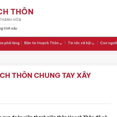
CH THÔN
· THANH HÓA
g tình sâu
ia phả làng
Bản tin Hoạch Thôn
Tin tức xã hội
Con ngườ
CH THÔN CHUNG TAY XÂY