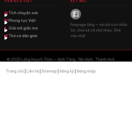
VĂN HÓA VIỆT
KẾT NỐI
Tích chuyện xưa
Phong tục Việt
Fanpage làng — nơi bà con nhắn
Giải mã giấc mơ
tin, chia sẻ và nhớ nhau. Ghé
Thơ ca dân gian
vào nhé!
© 2026 Làng Hoạch Thôn — Định Tăng · Yên Định · Thanh Hoá
Trang chủ
|
Liên hệ
|
Sitemap
|
Đăng ký
|
Đăng nhập