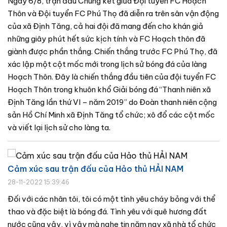
Ngày 6/8, trận đấu Chung kết giữa Đội tuyển FC Hoạch
Thôn và Đội tuyển FC Phú Thọ đã diễn ra trên sân vận động
của xã Định Tăng, cả hai đội đã mang đến cho khán giả
những giây phút hết sức kịch tính và FC Hoạch thôn đã
giành được phần thắng. Chiến thắng trước FC Phú Thọ, đã
xác lập một cột mốc mới trong lịch sử bóng đá của làng
Hoạch Thôn. Đây là chiến thắng đầu tiên của đội tuyển FC
Hoạch Thôn trong khuôn khổ Giải bóng đá “Thanh niên xã
Định Tăng lần thứ VI – năm 2019” do Đoàn thanh niên cộng
sản Hồ Chí Minh xã Định Tăng tổ chức; xô đổ các cột mốc
và viết lại lịch sử cho làng ta.
Cảm xúc sau trận đấu của Hảo thủ HẢI NAM
28-11-2022 15:39:46
Đối với các nhân tôi, tôi có một tình yêu cháy bỏng với thể
thao và đặc biệt là bóng đá. Tình yêu với quê hương đất
nước cũng vậy, vì vậy mà nghe tin năm nay xã nhà tổ chức