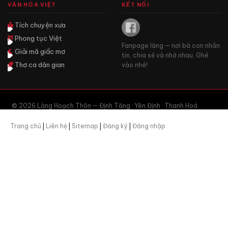
VĂN HÓA VIỆT
KẾT NỐI
Tích chuyện xưa
Phong tục Việt
Fanpage làng — nơi bà con nhắn
Giải mã giấc mơ
tin, chia sẻ và nhớ nhau. Ghé
Thơ ca dân gian
vào nhé!
© 2026 Làng Hoạch Thôn — Định Tăng · Yên Định · Thanh Hoá
Trang chủ
|
Liên hệ
|
Sitemap
|
Đăng ký
|
Đăng nhập