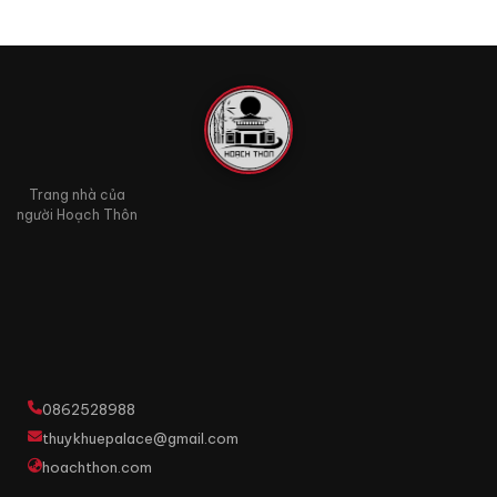
Trang nhà của
người Hoạch Thôn
0862528988
thuykhuepalace@gmail.com
hoachthon.com