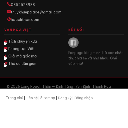
0862528988
thuykhuepalace@gmail.com
hoachthon.com
VĂN HÓA VIỆT
KẾT NỐI
Tích chuyện xưa
Phong tục Việt
Fanpage làng — nơi bà con nhắn
Giải mã giấc mơ
tin, chia sẻ và nhớ nhau. Ghé
Thơ ca dân gian
vào nhé!
© 2026 Làng Hoạch Thôn — Định Tăng · Yên Định · Thanh Hoá
Trang chủ
|
Liên hệ
|
Sitemap
|
Đăng ký
|
Đăng nhập