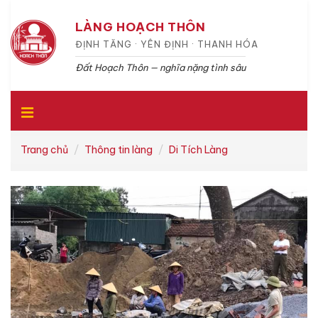
LÀNG HOẠCH THÔN
ĐỊNH TĂNG · YÊN ĐỊNH · THANH HÓA
Đất Hoạch Thôn — nghĩa nặng tình sâu
Trang chủ
Thông tin làng
Di Tích Làng