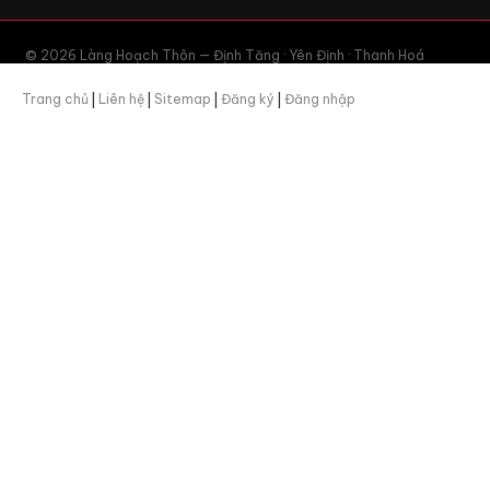
© 2026 Làng Hoạch Thôn — Định Tăng · Yên Định · Thanh Hoá
Trang chủ
|
Liên hệ
|
Sitemap
|
Đăng ký
|
Đăng nhập