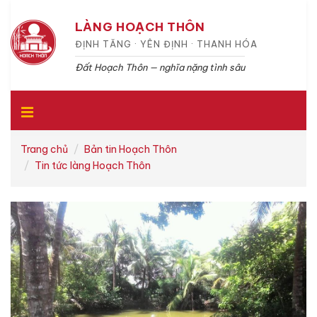
LÀNG HOẠCH THÔN
ĐỊNH TĂNG · YÊN ĐỊNH · THANH HÓA
Đất Hoạch Thôn — nghĩa nặng tình sâu
Trang chủ
Bản tin Hoạch Thôn
Tin tức làng Hoạch Thôn