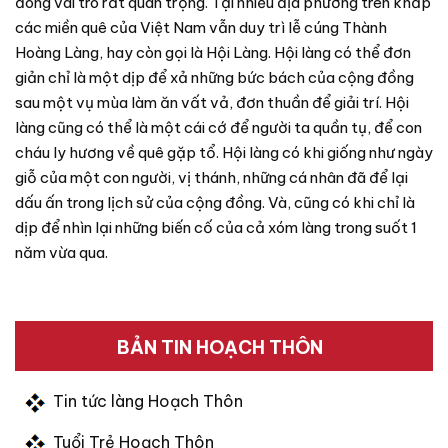
đóng vai trò rất quan trọng. Tại nhiều địa phương trên khắp
các miền quê của Việt Nam vẫn duy trì lễ cúng Thành
Hoàng Làng, hay còn gọi là Hội Làng. Hội làng có thể đơn
giản chỉ là một dịp để xả những bức bách của cộng đồng
sau một vụ mùa làm ăn vất vả, đơn thuần để giải trí. Hội
làng cũng có thể là một cái cớ để người ta quần tụ, để con
cháu ly hương về quê gặp tổ. Hội làng có khi giống như ngày
giỗ của một con người, vị thánh, những cá nhân đã để lại
dấu ấn trong lịch sử của cộng đồng. Và, cũng có khi chỉ là
dịp để nhìn lại những biến cố của cả xóm làng trong suốt 1
năm vừa qua.
BẢN TIN HOẠCH THÔN
Tin tức làng Hoạch Thôn
Tuổi Trẻ Hoạch Thôn