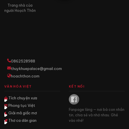
Trang nhà của
người Hoạch Thôn
0862528988
thuykhuepalace@gmail.com
hoachthon.com
VĂN HÓA VIỆT
KẾT NỐI
Tích chuyện xưa
Phong tục Việt
Fanpage làng — nơi bà con nhắn
Giải mã giấc mơ
tin, chia sẻ và nhớ nhau. Ghé
Thơ ca dân gian
vào nhé!