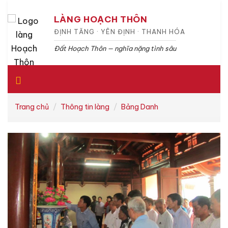
LÀNG HOẠCH THÔN
ĐỊNH TĂNG · YÊN ĐỊNH · THANH HÓA
Đất Hoạch Thôn — nghĩa nặng tình sâu
Trang chủ
Thông tin làng
Bảng Danh