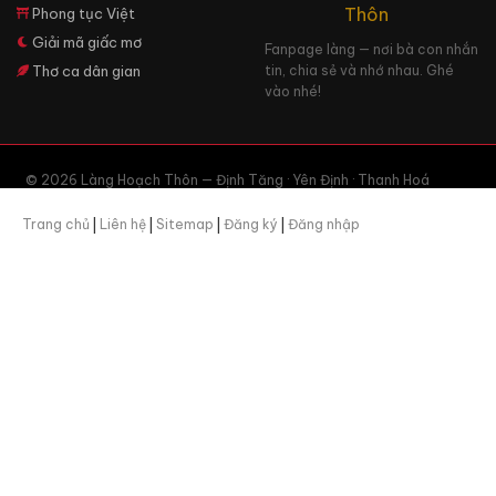
Phong tục Việt
Giải mã giấc mơ
Fanpage làng — nơi bà con nhắn
Thơ ca dân gian
tin, chia sẻ và nhớ nhau. Ghé
vào nhé!
© 2026 Làng Hoạch Thôn — Định Tăng · Yên Định · Thanh Hoá
Trang chủ
|
Liên hệ
|
Sitemap
|
Đăng ký
|
Đăng nhập