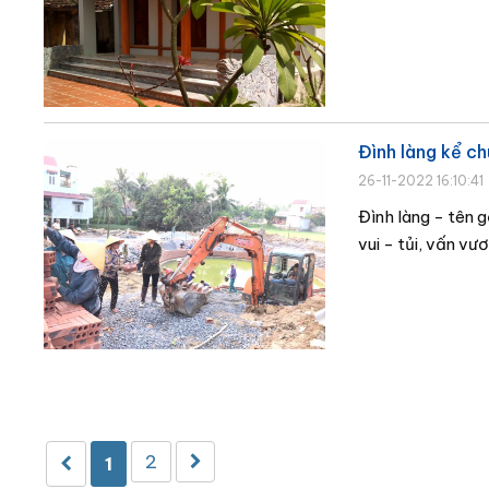
Đình làng kể c
26-11-2022 16:10:41
Đình làng - tên 
vui - tủi, vấn vư
2
1