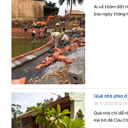
Ai về thăm đất 
bao ngày tháng l
Quê nhà phía ấ
26-11-2022 16:12:20
Quê nhà chỉ để n
mé bờ đê Càu Chà