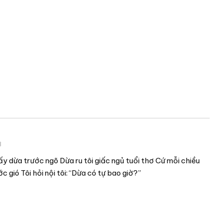
8
hấy dừa trước ngõ Dừa ru tôi giấc ngủ tuổi thơ Cứ mỗi chiều
c gió Tôi hỏi nội tôi: “Dừa có tự bao giờ?”