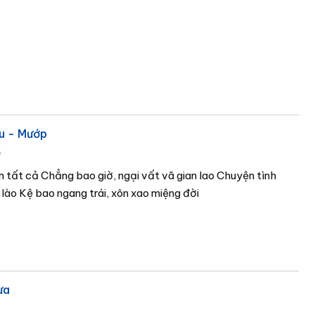
u - Mướp
6
n tất cả Chẳng bao giờ, ngại vất vã gian lao Chuyện tình
lào Kệ bao ngang trái, xôn xao miệng đời
ưa