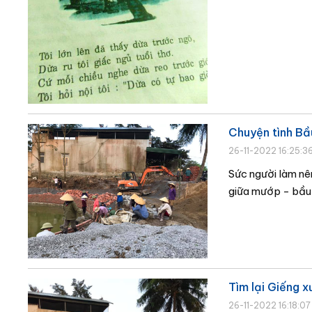
Chuyện tình Bầ
26-11-2022 16:25:3
Sức người làm nê
giữa mướp - bầu 
Tìm lại Giếng x
26-11-2022 16:18:07