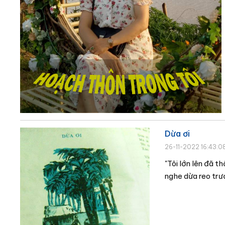
Dừa ơi
26-11-2022 16:43:0
"Tôi lớn lên đã t
nghe dừa reo trướ