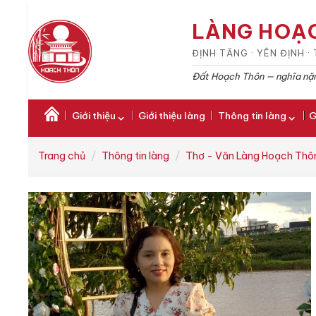
LÀNG HOẠ
ĐỊNH TĂNG · YÊN ĐỊNH 
Đất Hoạch Thôn — nghĩa nặn
Giới thiệu
Giới thiệu làng
Thông tin làng
G
Trang chủ
Thông tin làng
Thơ - Văn Làng Hoạch Thô